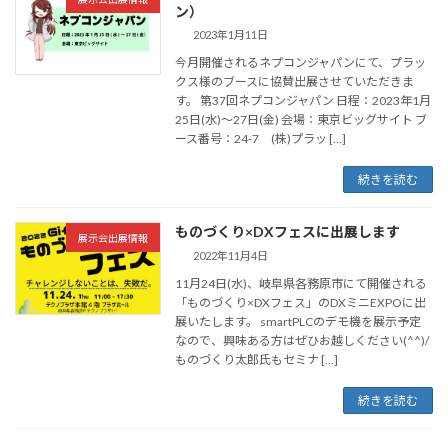
ン）
2023年1月11日
今月開催されるネプコンジャパンにて、プラッ
クス様のブースに協賛出展させていただきま
す。 第37回ネプコンジャパン 日程：2023年1月
25日(水)～27日(金) 会場：東京ビッグサイト ブ
ース番号：24-7 (株)プラッ […]
続きを読む
ものづくり×DXフェスに出展します
展示会出展情報
2022年11月4日
11月24日(水)、岐阜県各務原市にて開催される
「ものづくり×DXフェス」のDXミニEXPOに出
展いたします。 smartPLCのデモ機を展示予定
なので、興味ある方はぜひお越しください(^^)/
ものづくり太郎氏もセミナ […]
続きを読む