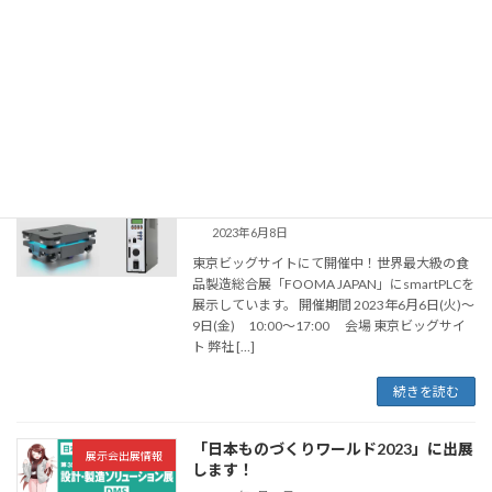
業の優れた技術や製品の展示のほか、ものづく
り企業が取り組むべき脱炭素・省エネ・DX・生
産性向上等の課題解決提案や、スタートアップ
をは […]
続きを読む
「FOOMA JAPAN 2023」展示のお知ら
展示会出展情報
せ
2023年6月8日
東京ビッグサイトにて開催中！世界最大級の食
品製造総合展「FOOMA JAPAN」にsmartPLCを
展示しています。 開催期間 2023年6月6日(火)～
9日(金) 10:00～17:00 会場 東京ビッグサイ
ト 弊社 […]
続きを読む
「日本ものづくりワールド2023」に出展
展示会出展情報
します！