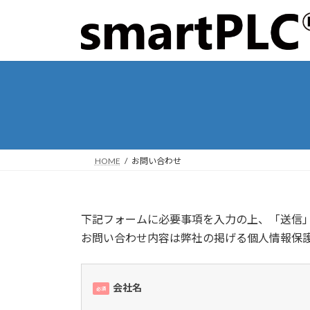
コ
ナ
ン
ビ
テ
ゲ
ン
ー
ツ
シ
へ
ョ
ス
ン
キ
に
ッ
移
プ
動
HOME
お問い合わせ
下記フォームに必要事項を入力の上、「送信
お問い合わせ内容は弊社の掲げる個人情報保
会社名
必須