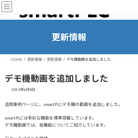
コ
ナ
ン
ビ
テ
ゲ
ン
ー
ツ
シ
へ
ョ
更新情報
ス
ン
キ
に
ッ
移
プ
動
HOME
更新情報
更新情報
デモ機動画を追加しました
デモ機動画を追加しました
2023年6月8日
活用事例ページに、smartPLCデモ機の動画を追加しました。
smartPLCは多彩な機能を標準搭載しています。
デモ機動画では、各機能についてご紹介しています。